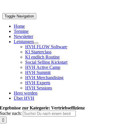
Toggle Navigation
Home
Termine
Newsletter
Leistungen
HVH FLOW Software
KI Starterclass
KI endlich Routine
Social Selling Kickstart
HVH Active Camp
HVH Summit
HVH Merchandising
HVH Experts
HVH Sessions
Hero werden
Über HVH
Ergebnisse zur Kategorie: Vertriebseffizienz
Suche nach: