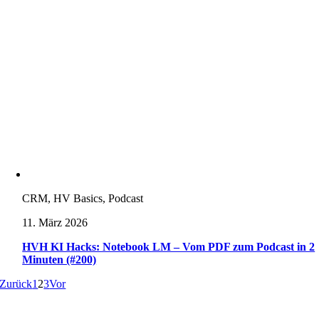
CRM, HV Basics, Podcast
11. März 2026
HVH KI Hacks: Notebook LM – Vom PDF zum Podcast in 2
Minuten (#200)
Zurück
1
2
3
Vor