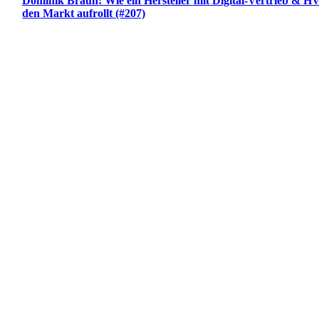
Dominik Braun: Wie ein Hersteller mit Digital-Vertrieb & H
den Markt aufrollt (#207)