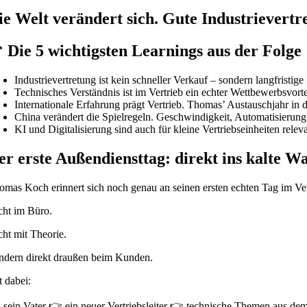
ie Welt verändert sich. Gute Industrievert
 Die 5 wichtigsten Learnings aus der Folge
Industrievertretung ist kein schneller Verkauf – sondern langfristig
Technisches Verständnis ist im Vertrieb ein echter Wettbewerbsvort
Internationale Erfahrung prägt Vertrieb. Thomas’ Austauschjahr in
China verändert die Spielregeln. Geschwindigkeit, Automatisierun
KI und Digitalisierung sind auch für kleine Vertriebseinheiten re
er erste Außendiensttag: direkt ins kalte W
omas Koch erinnert sich noch genau an seinen ersten echten Tag im Ver
cht im Büro.
cht mit Theorie.
ndern direkt draußen beim Kunden.
t dabei:
 sein Vater 👉 ein neuer Vertriebsleiter 👉 technische Themen aus d