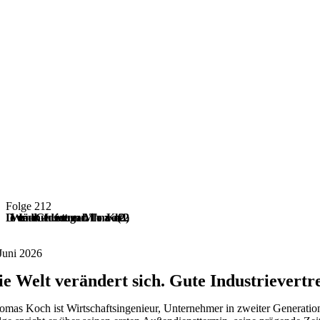
Folge 212
Die Welt verändert sich. Gute Industrievertretungen auch. Mit Thomas Koch (#212)
 Juni 2026
ie Welt verändert sich. Gute Industrievert
omas Koch ist Wirtschaftsingenieur, Unternehmer in zweiter Generation 