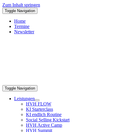
Zum Inhalt springen
Toggle Navigation
Home
Termine
Newsletter
Toggle Navigation
Leistungen
HVH FLOW
KI Starterclass
KI endlich Routine
Social Selling Kickstart
HVH Active Camp
HVH Summit