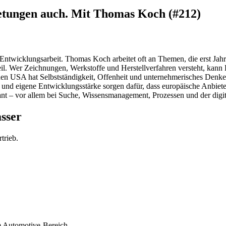
retungen auch. Mit Thomas Koch (#212)
e Entwicklungsarbeit. Thomas Koch arbeitet oft an Themen, die erst Jahr
eil. Wer Zeichnungen, Werkstoffe und Herstellverfahren versteht, kann
 den USA hat Selbstständigkeit, Offenheit und unternehmerisches Denken
g und eigene Entwicklungsstärke sorgen dafür, dass europäische Anbie
levant – vor allem bei Suche, Wissensmanagement, Prozessen und der di
asser
trieb.
em Automotive-Bereich