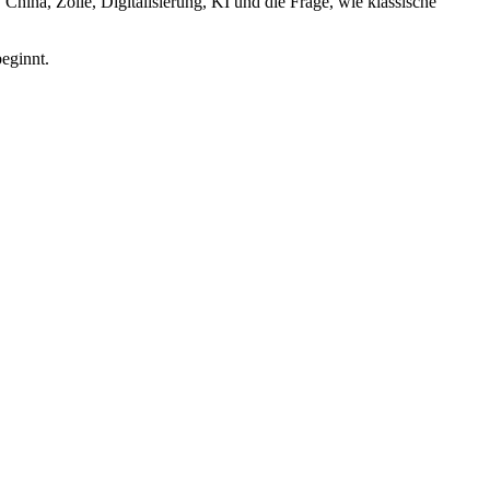
China, Zölle, Digitalisierung, KI und die Frage, wie klassische
beginnt.