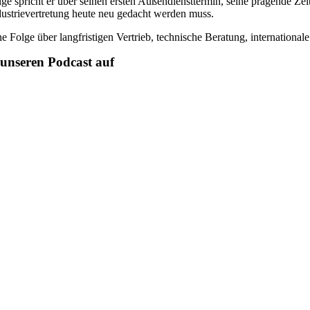
lge spricht er über seinen ersten Außendiensttermin, seine prägende Ze
dustrievertretung heute neu gedacht werden muss.
ne Folge über langfristigen Vertrieb, technische Beratung, international
unseren Podcast auf