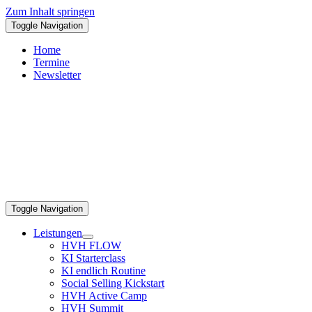
Zum Inhalt springen
Toggle Navigation
Home
Termine
Newsletter
Toggle Navigation
Leistungen
HVH FLOW
KI Starterclass
KI endlich Routine
Social Selling Kickstart
HVH Active Camp
HVH Summit