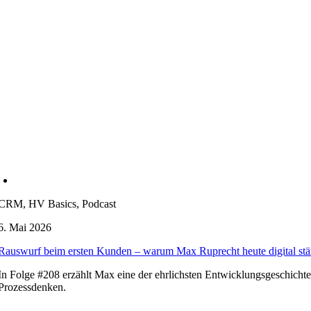
CRM, HV Basics, Podcast
6. Mai 2026
Rauswurf beim ersten Kunden – warum Max Ruprecht heute digital stärk
In Folge #208 erzählt Max eine der ehrlichsten Entwicklungsgeschi
Prozessdenken.