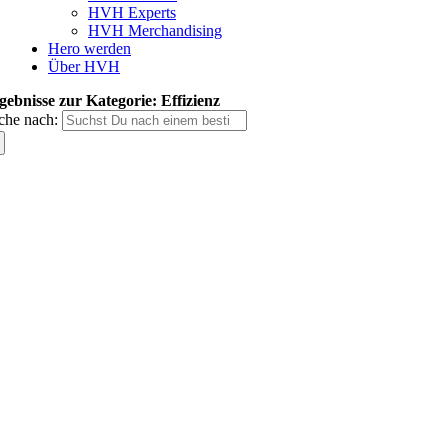
HVH Experts
HVH Merchandising
Hero werden
Über HVH
gebnisse zur Kategorie: Effizienz
che nach: