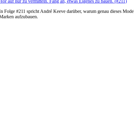
Hör auf nur zu vermitteln. Fang an, etwas Eigenes zu bauen. (#211)
In Folge #211 spricht André Keeve darüber, warum genau dieses Modell
Marken aufzubauen.