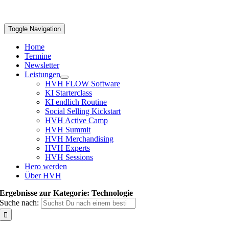
Toggle Navigation
Home
Termine
Newsletter
Leistungen
HVH FLOW Software
KI Starterclass
KI endlich Routine
Social Selling Kickstart
HVH Active Camp
HVH Summit
HVH Merchandising
HVH Experts
HVH Sessions
Hero werden
Über HVH
Ergebnisse zur Kategorie: Technologie
Suche nach: