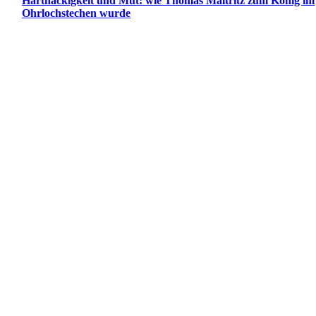
Hartnäckigkeit und Mut: wie Thomas Maltritz zum König im
Ohrlochstechen wurde