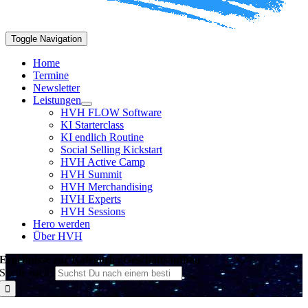
Toggle Navigation
Home
Termine
Newsletter
Leistungen
HVH FLOW Software
KI Starterclass
KI endlich Routine
Social Selling Kickstart
HVH Active Camp
HVH Summit
HVH Merchandising
HVH Experts
HVH Sessions
Hero werden
Über HVH
Ergebnisse zur Kategorie: Geschäftsaufbau
Suche nach: