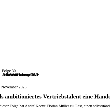
Folge 30
Als ambitioniertes Vertriebstalent eine Handelsvertretung starten – Florian Müller
. November 2023
ls ambitioniertes Vertriebstalent eine Hand
 dieser Folge hat André Keeve Florian Müller zu Gast, einen selbstständ