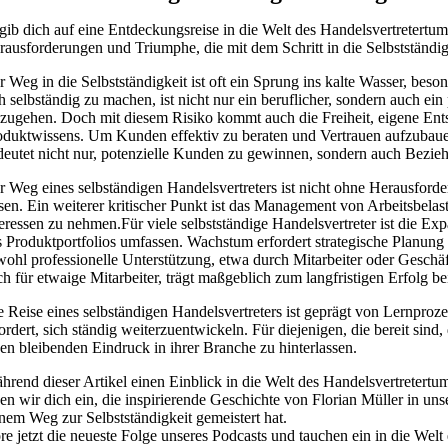
gib dich auf eine Entdeckungsreise in die Welt des Handelsvertretertums
rausforderungen und Triumphe, die mit dem Schritt in die Selbstständig
r Weg in die Selbstständigkeit ist oft ein Sprung ins kalte Wasser, bes
ch selbständig zu machen, ist nicht nur ein beruflicher, sondern auch e
nzugehen. Doch mit diesem Risiko kommt auch die Freiheit, eigene Entsc
oduktwissens. Um Kunden effektiv zu beraten und Vertrauen aufzubauen, 
deutet nicht nur, potenzielle Kunden zu gewinnen, sondern auch Bezie
r Weg eines selbständigen Handelsvertreters ist nicht ohne Herausforde
ssen. Ein weiterer kritischer Punkt ist das Management von Arbeitsbelas
teressen zu nehmen.Für viele selbstständige Handelsvertreter ist die Ex
s Produktportfolios umfassen. Wachstum erfordert strategische Planung 
wohl professionelle Unterstützung, etwa durch Mitarbeiter oder Geschäf
ch für etwaige Mitarbeiter, trägt maßgeblich zum langfristigen Erfolg be
e Reise eines selbständigen Handelsvertreters ist geprägt von Lernpro
fordert, sich ständig weiterzuentwickeln. Für diejenigen, die bereit si
nen bleibenden Eindruck in ihrer Branche zu hinterlassen.
hrend dieser Artikel einen Einblick in die Welt des Handelsvertretertums
den wir dich ein, die inspirierende Geschichte von Florian Müller in un
inem Weg zur Selbstständigkeit gemeistert hat.
re jetzt die neueste Folge unseres Podcasts und tauchen ein in die Welt