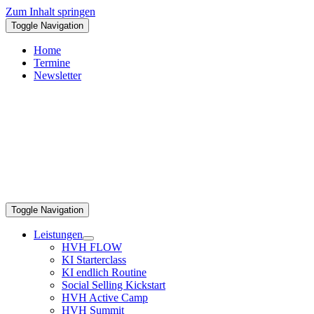
Zum Inhalt springen
Toggle Navigation
Home
Termine
Newsletter
Toggle Navigation
Leistungen
HVH FLOW
KI Starterclass
KI endlich Routine
Social Selling Kickstart
HVH Active Camp
HVH Summit