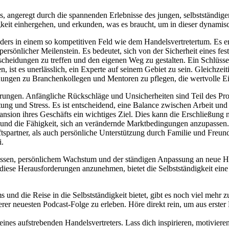
, angeregt durch die spannenden Erlebnisse des jungen, selbstständigen
keit einhergehen, und erkunden, was es braucht, um in dieser dynamisc
onders in einem so kompetitiven Feld wie dem Handelsvertretertum. Es e
in persönlicher Meilenstein. Es bedeutet, sich von der Sicherheit eines
heidungen zu treffen und den eigenen Weg zu gestalten. Ein Schlüssela
ist es unerlässlich, ein Experte auf seinem Gebiet zu sein. Gleichzei
hungen zu Branchenkollegen und Mentoren zu pflegen, die wertvolle E
rungen. Anfängliche Rückschläge und Unsicherheiten sind Teil des Proze
tung und Stress. Es ist entscheidend, eine Balance zwischen Arbeit und
pansion ihres Geschäfts ein wichtiges Ziel. Dies kann die Erschließung 
und die Fähigkeit, sich an verändernde Marktbedingungen anzupassen. E
tspartner, als auch persönliche Unterstützung durch Familie und Freund
i.
zessen, persönlichem Wachstum und der ständigen Anpassung an neue He
nd, diese Herausforderungen anzunehmen, bietet die Selbstständigkeit ei
 und die Reise in die Selbstständigkeit bietet, gibt es noch viel mehr 
serer neuesten Podcast-Folge zu erleben. Höre direkt rein, um aus erst
 eines aufstrebenden Handelsvertreters. Lass dich inspirieren, motivier