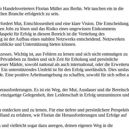
 Handelsvertreters Florian Müller aus Berlin. Wir tauchen ein in die
hen Branche erfolgreich zu sein.
rfordert Mut, Entschlossenheit und eine klare Vision. Die Entscheidung
 festen Jobs zu lösen und das Risiko eines ungewissen Einkommens
spekt für Erfolg in diesem Bereich ist die Vertiefung des
tig ist der Aufbau eines stabilen Netzwerks entscheidend. Netzwerken
inblicke und Unterstützung bieten können.
sses. Wichtig ist, aus Fehlern zu lernen und sich nicht entmutigen zu
 Privatleben zu finden und sich Zeit für Erholung und persönliche
neuer Märkte, sowohl national als auch international, oder die Erweiter
in unterstützendes Umfeld ist für den Erfolg unerlässlich. Dies umfas
e. Eine positive Arbeitsumgebung zu schaffen, sowohl für sich selbst a
rausforderungen. Es ist ein Weg, der Mut, Ausdauer und die Bereitsch
ne einzigartige Gelegenheit, ihre Leidenschaft in Erfolg umzumünzen un
zu entdecken und zu lernen. Für eine tiefere und persönlichere Perspekti
er Hand zu erfahren, wie Florian die Herausforderungen und Erfolge auf
en und vielleicht sogar dazu anregen, deinen eigenen Weg in die