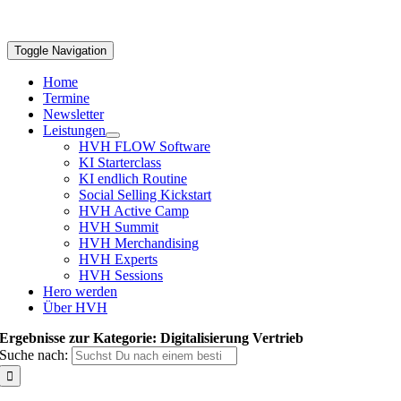
Toggle Navigation
Home
Termine
Newsletter
Leistungen
HVH FLOW Software
KI Starterclass
KI endlich Routine
Social Selling Kickstart
HVH Active Camp
HVH Summit
HVH Merchandising
HVH Experts
HVH Sessions
Hero werden
Über HVH
Ergebnisse zur Kategorie: Digitalisierung Vertrieb
Suche nach: