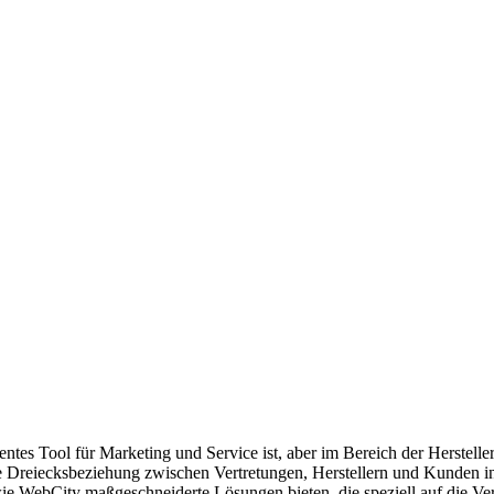
tes Tool für Marketing und Service ist, aber im Bereich der Herstell
 Dreiecksbeziehung zwischen Vertretungen, Herstellern und Kunden in 
WebCity maßgeschneiderte Lösungen bieten, die speziell auf die Vertr