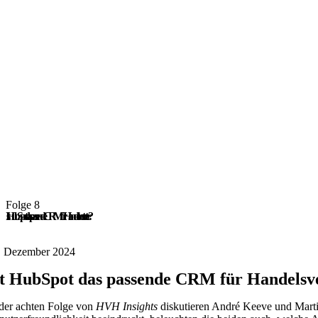
Folge 8
Ist HubSpot das passende CRM für Handelsvertreter?
. Dezember 2024
st HubSpot das passende CRM für Handelsv
 der achten Folge von
HVH Insights
diskutieren André Keeve und Marti