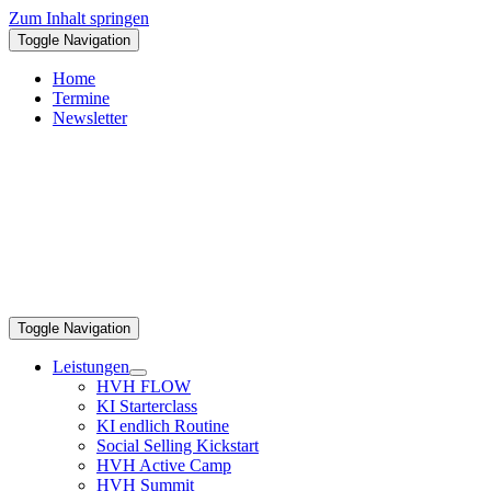
Zum Inhalt springen
Toggle Navigation
Home
Termine
Newsletter
Toggle Navigation
Leistungen
HVH FLOW
KI Starterclass
KI endlich Routine
Social Selling Kickstart
HVH Active Camp
HVH Summit