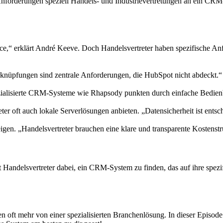
Anforderungen speziell Handels- und Industrievertretungen an ein CRM
ice,“ erklärt André Keeve. Doch Handelsvertreter haben spezifische A
nüpfungen sind zentrale Anforderungen, die HubSpot nicht abdeckt.“ B
zialisierte CRM-Systeme wie Rhapsody punkten durch einfache Bedienbar
ter oft auch lokale Serverlösungen anbieten. „Datensicherheit ist ent
en. „Handelsvertreter brauchen eine klare und transparente Kostenstruk
 Handelsvertreter dabei, ein CRM-System zu finden, das auf ihre spez
en oft mehr von einer spezialisierten Branchenlösung. In dieser Episod