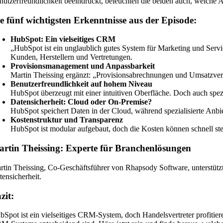
nutzerfreundlichkeit beeindruckt, beleuchten die beiden auch, welche 
e fünf wichtigsten Erkenntnisse aus der Episode:
HubSpot: Ein vielseitiges CRM
„HubSpot ist ein unglaublich gutes System für Marketing und Serv
Kunden, Herstellern und Vertretungen.
Provisionsmanagement und Anpassbarkeit
Martin Theissing ergänzt: „Provisionsabrechnungen und Umsatzverk
Benutzerfreundlichkeit auf hohem Niveau
HubSpot überzeugt mit einer intuitiven Oberfläche. Doch auch spe
Datensicherheit: Cloud oder On-Premise?
HubSpot speichert Daten in der Cloud, während spezialisierte Anbie
Kostenstruktur und Transparenz
HubSpot ist modular aufgebaut, doch die Kosten können schnell steig
rtin Theissing: Experte für Branchenlösungen
rtin Theissing, Co-Geschäftsführer von Rhapsody Software, unterstützt
tensicherheit.
zit:
bSpot ist ein vielseitiges CRM-System, doch Handelsvertreter profitier