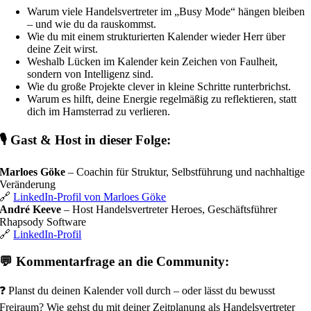
Warum viele Handelsvertreter im „Busy Mode“ hängen bleiben
– und wie du da rauskommst.
Wie du mit einem strukturierten Kalender wieder Herr über
deine Zeit wirst.
Weshalb Lücken im Kalender kein Zeichen von Faulheit,
sondern von Intelligenz sind.
Wie du große Projekte clever in kleine Schritte runterbrichst.
Warum es hilft, deine Energie regelmäßig zu reflektieren, statt
dich im Hamsterrad zu verlieren.
🎙️ Gast & Host in dieser Folge:
Marloes Göke
– Coachin für Struktur, Selbstführung und nachhaltige
Veränderung
🔗
LinkedIn-Profil von Marloes Göke
André Keeve
– Host Handelsvertreter Heroes, Geschäftsführer
Rhapsody Software
🔗
LinkedIn-Profil
💬 Kommentarfrage an die Community:
❓ Planst du deinen Kalender voll durch – oder lässt du bewusst
Freiraum? Wie gehst du mit deiner Zeitplanung als Handelsvertreter