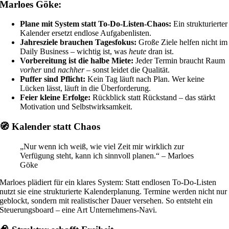
Marloes Göke:
Plane mit System statt To-Do-Listen-Chaos:
Ein strukturierter
Kalender ersetzt endlose Aufgabenlisten.
Jahresziele brauchen Tagesfokus:
Große Ziele helfen nicht im
Daily Business – wichtig ist, was
heute
dran ist.
Vorbereitung ist die halbe Miete:
Jeder Termin braucht Raum
vorher
und
nachher
– sonst leidet die Qualität.
Puffer sind Pflicht:
Kein Tag läuft nach Plan. Wer keine
Lücken lässt, läuft in die Überforderung.
Feier kleine Erfolge:
Rückblick statt Rückstand – das stärkt
Motivation und Selbstwirksamkeit.
🧭 Kalender statt Chaos
„Nur wenn ich weiß, wie viel Zeit mir wirklich zur
Verfügung steht, kann ich sinnvoll planen.“ – Marloes
Göke
Marloes plädiert für ein klares System: Statt endlosen To-Do-Listen
nutzt sie eine strukturierte Kalenderplanung. Termine werden nicht nur
geblockt, sondern mit realistischer Dauer versehen. So entsteht ein
Steuerungsboard – eine Art Unternehmens-Navi.