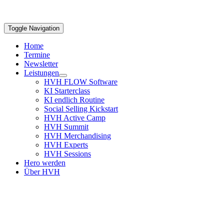
Toggle Navigation
Home
Termine
Newsletter
Leistungen
HVH FLOW Software
KI Starterclass
KI endlich Routine
Social Selling Kickstart
HVH Active Camp
HVH Summit
HVH Merchandising
HVH Experts
HVH Sessions
Hero werden
Über HVH