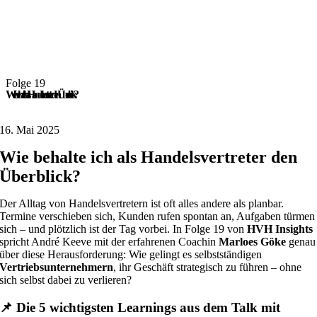
Folge 19
Wie behalte ich als Handelsvertreter den Überblick?
16. Mai 2025
Wie behalte ich als Handelsvertreter den
Überblick?
Der Alltag von Handelsvertretern ist oft alles andere als planbar.
Termine verschieben sich, Kunden rufen spontan an, Aufgaben türmen
sich – und plötzlich ist der Tag vorbei. In Folge 19 von
HVH Insights
spricht André Keeve mit der erfahrenen Coachin
Marloes Göke
genau
über diese Herausforderung: Wie gelingt es selbstständigen
Vertriebsunternehmern
, ihr Geschäft strategisch zu führen – ohne
sich selbst dabei zu verlieren?
📌 Die 5 wichtigsten Learnings aus dem Talk mit