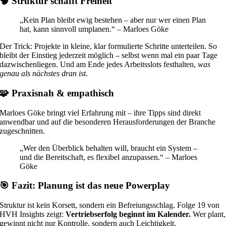
🧠 Struktur schafft Freiheit
„Kein Plan bleibt ewig bestehen – aber nur wer einen Plan
hat, kann sinnvoll umplanen.“ – Marloes Göke
Der Trick: Projekte in kleine, klar formulierte Schritte unterteilen. So
bleibt der Einstieg jederzeit möglich – selbst wenn mal ein paar Tage
dazwischenliegen. Und am Ende jedes Arbeitsslots festhalten,
was
genau als nächstes dran ist
.
🧩 Praxisnah & empathisch
Marloes Göke bringt viel Erfahrung mit – ihre Tipps sind direkt
anwendbar und auf die besonderen Herausforderungen der Branche
zugeschnitten.
„Wer den Überblick behalten will, braucht ein System –
und die Bereitschaft, es flexibel anzupassen.“ – Marloes
Göke
🎯 Fazit: Planung ist das neue Powerplay
Struktur ist kein Korsett, sondern ein Befreiungsschlag. Folge 19 von
HVH Insights zeigt:
Vertriebserfolg beginnt im Kalender.
Wer plant,
gewinnt nicht nur Kontrolle, sondern auch Leichtigkeit.