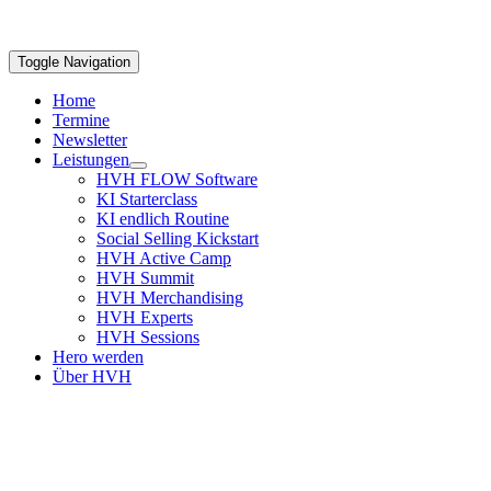
Toggle Navigation
Home
Termine
Newsletter
Leistungen
HVH FLOW Software
KI Starterclass
KI endlich Routine
Social Selling Kickstart
HVH Active Camp
HVH Summit
HVH Merchandising
HVH Experts
HVH Sessions
Hero werden
Über HVH