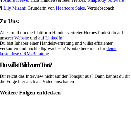
🎙️
André Keeve
: Host Handelsvertreter Heroes,
Rhapsody Software
🎙️
Lily Mizani
: Gründerin von
Heartcore Sales
, Vertriebscoach
Zu Uns:
Alles rund um die Plattform Handelsvertreter Heroes findest du auf
unserer
Website
und auf
LinkedIn
!
Du bist Inhaber einer Handelsvertretung und willst effizienter
verkaufen und nachhaltig wachsen? Kontaktiere mich für
deine
kostenlose CRM-Beratung
Du willst Bild zum Ton?
Dir reicht das Interview nicht auf der Tonspur aus? Dann kannst du dir
die Folge hier auch als Video anschauen
Weitere Folgen entdecken