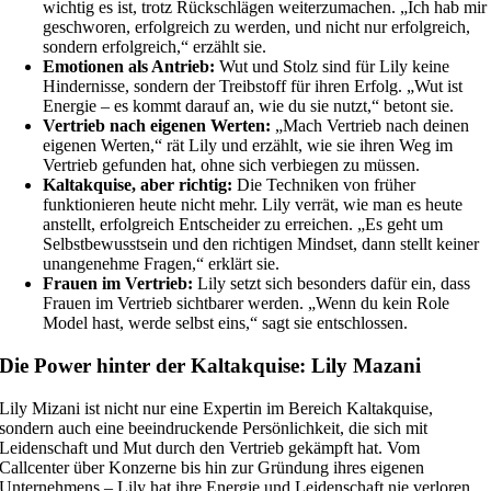
wichtig es ist, trotz Rückschlägen weiterzumachen. „Ich hab mir
geschworen, erfolgreich zu werden, und nicht nur erfolgreich,
sondern erfolgreich,“ erzählt sie.
Emotionen als Antrieb:
Wut und Stolz sind für Lily keine
Hindernisse, sondern der Treibstoff für ihren Erfolg. „Wut ist
Energie – es kommt darauf an, wie du sie nutzt,“ betont sie.
Vertrieb nach eigenen Werten:
„Mach Vertrieb nach deinen
eigenen Werten,“ rät Lily und erzählt, wie sie ihren Weg im
Vertrieb gefunden hat, ohne sich verbiegen zu müssen.
Kaltakquise, aber richtig:
Die Techniken von früher
funktionieren heute nicht mehr. Lily verrät, wie man es heute
anstellt, erfolgreich Entscheider zu erreichen. „Es geht um
Selbstbewusstsein und den richtigen Mindset, dann stellt keiner
unangenehme Fragen,“ erklärt sie.
Frauen im Vertrieb:
Lily setzt sich besonders dafür ein, dass
Frauen im Vertrieb sichtbarer werden. „Wenn du kein Role
Model hast, werde selbst eins,“ sagt sie entschlossen.
Die Power hinter der Kaltakquise: Lily Mazani
Lily Mizani ist nicht nur eine Expertin im Bereich Kaltakquise,
sondern auch eine beeindruckende Persönlichkeit, die sich mit
Leidenschaft und Mut durch den Vertrieb gekämpft hat. Vom
Callcenter über Konzerne bis hin zur Gründung ihres eigenen
Unternehmens – Lily hat ihre Energie und Leidenschaft nie verloren.