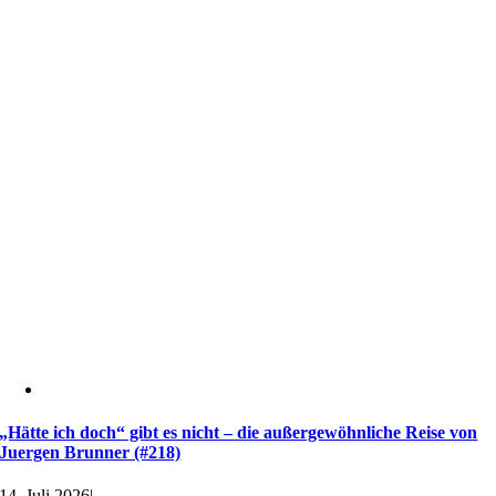
„Hätte ich doch“ gibt es nicht – die außergewöhnliche Reise von
Juergen Brunner (#218)
14. Juli 2026
|