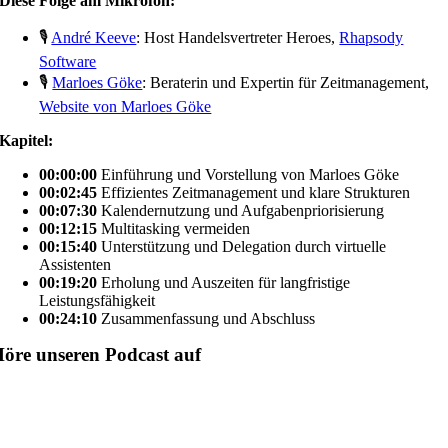
Diese Folge am Mikrofon:
🎙️
André Keeve
: Host Handelsvertreter Heroes,
Rhapsody
Software
🎙️
Marloes Göke
: Beraterin und Expertin für Zeitmanagement,
Website von Marloes Göke
Kapitel:
00:00:00
Einführung und Vorstellung von Marloes Göke
00:02:45
Effizientes Zeitmanagement und klare Strukturen
00:07:30
Kalendernutzung und Aufgabenpriorisierung
00:12:15
Multitasking vermeiden
00:15:40
Unterstützung und Delegation durch virtuelle
Assistenten
00:19:20
Erholung und Auszeiten für langfristige
Leistungsfähigkeit
00:24:10
Zusammenfassung und Abschluss
öre unseren Podcast auf