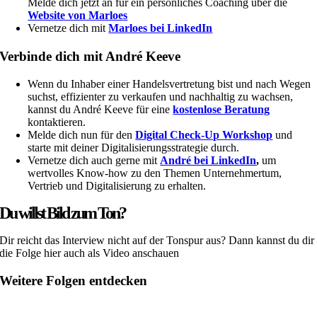
Melde dich jetzt an für ein persönliches Coaching über die
Website von Marloes
Vernetze dich mit
Marloes bei LinkedIn
Verbinde dich mit André Keeve
Wenn du Inhaber einer Handelsvertretung bist und nach Wegen
suchst, effizienter zu verkaufen und nachhaltig zu wachsen,
kannst du André Keeve für eine
kostenlose Beratung
kontaktieren.
Melde dich nun für den
Digital Check-Up Workshop
und
starte mit deiner Digitalisierungsstrategie durch.
Vernetze dich auch gerne mit
André bei LinkedIn
,
um
wertvolles Know-how zu den Themen Unternehmertum,
Vertrieb und Digitalisierung zu erhalten.
Du willst Bild zum Ton?
Dir reicht das Interview nicht auf der Tonspur aus? Dann kannst du dir
die Folge hier auch als Video anschauen
Weitere Folgen entdecken