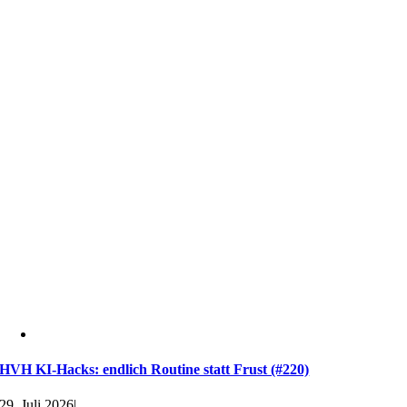
HVH KI-Hacks: endlich Routine statt Frust (#220)
29. Juli 2026
|