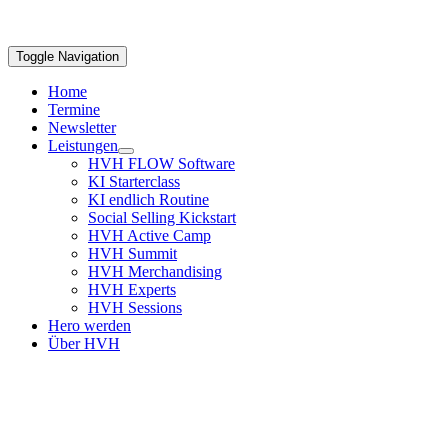
Toggle Navigation
Home
Termine
Newsletter
Leistungen
HVH FLOW Software
KI Starterclass
KI endlich Routine
Social Selling Kickstart
HVH Active Camp
HVH Summit
HVH Merchandising
HVH Experts
HVH Sessions
Hero werden
Über HVH