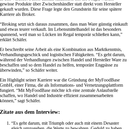
gewisse Produkte über Zwischenhändler statt direkt vom Hersteller
gekauft wurden. Diese Frage legte den Grundstein für seine spätere
Karriere als Broker.
“Broking setzt sich daraus zusammen, dass man Ware günstig einkauft
und etwas teurer verkauft. Im Lebensmittelhandel ist das besonders
spannend, weil man so Lücken im Regal temporär schließen kann,”
erklärt Schäfer.
Er beschreibt seine Arbeit als eine Kombination aus Marktkenntnis,
Verhandlungsgeschick und logistischen Fähigkeiten. “Es geht darum,
während der Verhandlungen zwischen Handel und Hersteller Ware zu
beschaffen und so dem Handel zu helfen, temporäre Engpässe zu
überwinden,” so Schäfer weiter.
Ein Highlight seiner Karriere war die Gründung der MyFoodBase
GmbH, einer Firma, die als Informations- und Vernetzungsplattform
fungiert. “Mit MyFoodBase möchte ich eine zentrale Anlaufstelle
schaffen, wo Handel und Industrie effizient zusammenarbeiten
können,” sagt Schäfer.
Zitate aus dem Interview:
“Es geht darum, mit Triumph oder auch mit einem Desaster
gleich umzugehen, die Werte zu bewahren, Geduld zu haben