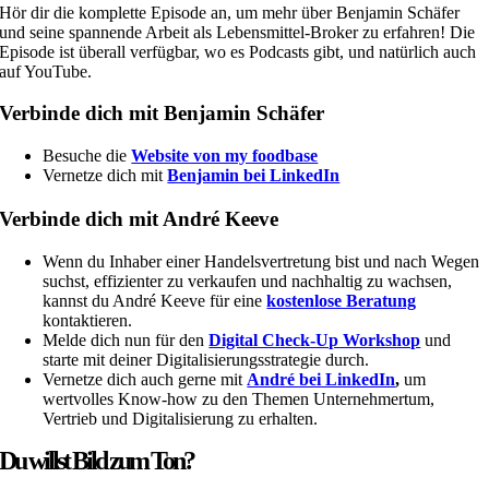
Hör dir die komplette Episode an, um mehr über Benjamin Schäfer
und seine spannende Arbeit als Lebensmittel-Broker zu erfahren! Die
Episode ist überall verfügbar, wo es Podcasts gibt, und natürlich auch
auf YouTube.
Verbinde dich mit Benjamin Schäfer
Besuche die
Website von my foodbase
Vernetze dich mit
Benjamin bei LinkedIn
Verbinde dich mit André Keeve
Wenn du Inhaber einer Handelsvertretung bist und nach Wegen
suchst, effizienter zu verkaufen und nachhaltig zu wachsen,
kannst du André Keeve für eine
kostenlose Beratung
kontaktieren.
Melde dich nun für den
Digital Check-Up Workshop
und
starte mit deiner Digitalisierungsstrategie durch.
Vernetze dich auch gerne mit
André bei LinkedIn
,
um
wertvolles Know-how zu den Themen Unternehmertum,
Vertrieb und Digitalisierung zu erhalten.
Du willst Bild zum Ton?