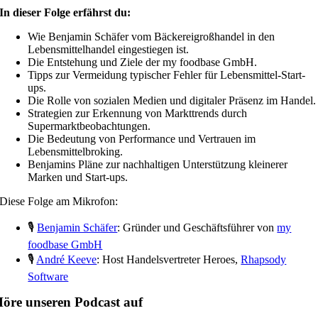
In dieser Folge erfährst du:
Wie Benjamin Schäfer vom Bäckereigroßhandel in den
Lebensmittelhandel eingestiegen ist.
Die Entstehung und Ziele der my foodbase GmbH.
Tipps zur Vermeidung typischer Fehler für Lebensmittel-Start-
ups.
Die Rolle von sozialen Medien und digitaler Präsenz im Handel.
Strategien zur Erkennung von Markttrends durch
Supermarktbeobachtungen.
Die Bedeutung von Performance und Vertrauen im
Lebensmittelbroking.
Benjamins Pläne zur nachhaltigen Unterstützung kleinerer
Marken und Start-ups.
Diese Folge am Mikrofon:
🎙️
Benjamin Schäfer
: Gründer und Geschäftsführer von
my
foodbase GmbH
🎙️
André Keeve
: Host Handelsvertreter Heroes,
Rhapsody
Software
öre unseren Podcast auf