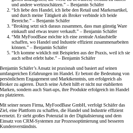
und andere wertzuschätzen.” – Benjamin Schäfer
“Ich liebe den Handel, ich liebe den Retail und Markenartikel,
und durch meine Tätigkeit als Broker verbinde ich beide
Bereiche.” – Benjamin Schäfer
“Broking setzt sich daraus zusammen, dass man günstig Ware
einkauft und etwas teurer verkauft.” – Benjamin Schäfer
“Mit MyFoodBase möchte ich eine zentrale Anlaufstelle
schaffen, wo Handel und Industrie effizient zusammenarbeiten
können.” – Benjamin Schäfer
“Ich komme wirklich mit Beispielen aus der Praxis, weil ich sie
auch selbst erlebt habe.” – Benjamin Schäfer
Benjamin Schäfer’s Ansatz ist praxisnah und basiert auf seinen
umfangreichen Erfahrungen im Handel. Er betont die Bedeutung von
persönlichem Engagement und Marktkenntnis, um erfolgreich als
Broker zu agieren. Durch seine Arbeit hilft er nicht nur etablierten
Marken, sondern auch Start-ups, ihre Produkte erfolgreich im Handel
zu platzieren.
Mit seiner neuen Firma, MyFoodBase GmbH, verfolgt Schäfer das
Ziel, eine Plattform zu schaffen, die Handel und Industrie effizient
vernetzt. Er sieht großes Potenzial in der Digitalisierung und dem
Einsatz von CRM-Systemen zur Prozessoptimierung und besseren
Kundenverständnis.