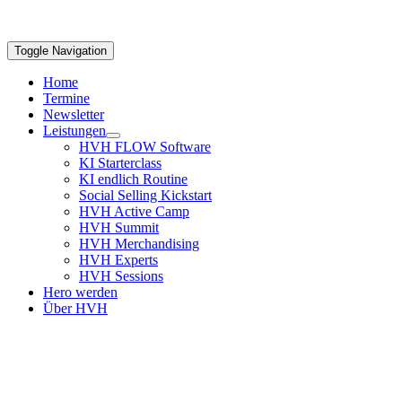
Toggle Navigation
Home
Termine
Newsletter
Leistungen
HVH FLOW Software
KI Starterclass
KI endlich Routine
Social Selling Kickstart
HVH Active Camp
HVH Summit
HVH Merchandising
HVH Experts
HVH Sessions
Hero werden
Über HVH