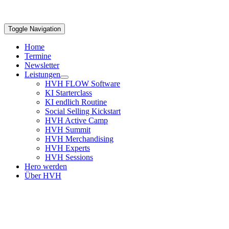
Toggle Navigation
Home
Termine
Newsletter
Leistungen
HVH FLOW Software
KI Starterclass
KI endlich Routine
Social Selling Kickstart
HVH Active Camp
HVH Summit
HVH Merchandising
HVH Experts
HVH Sessions
Hero werden
Über HVH