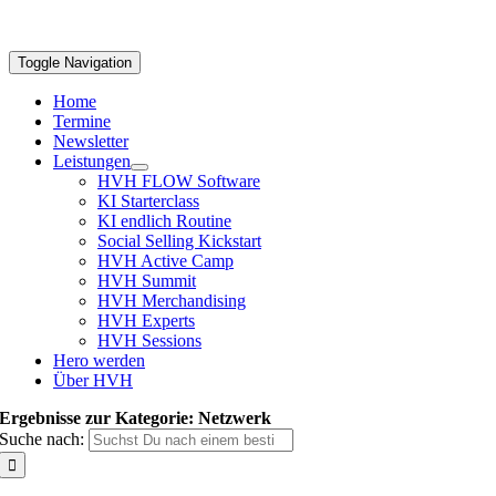
Toggle Navigation
Home
Termine
Newsletter
Leistungen
HVH FLOW Software
KI Starterclass
KI endlich Routine
Social Selling Kickstart
HVH Active Camp
HVH Summit
HVH Merchandising
HVH Experts
HVH Sessions
Hero werden
Über HVH
Ergebnisse zur Kategorie: Netzwerk
Suche nach: