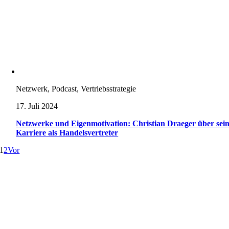
Netzwerk, Podcast, Vertriebsstrategie
17. Juli 2024
Netzwerke und Eigenmotivation: Christian Draeger über sei
Karriere als Handelsvertreter
1
2
Vor