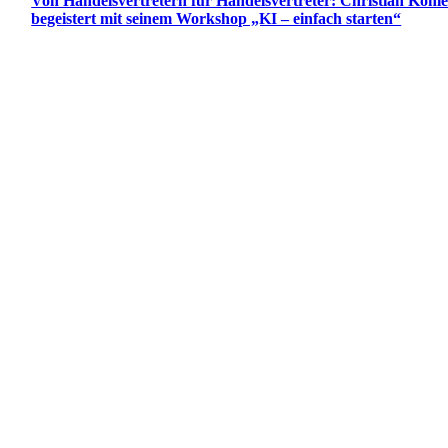
Von Handelsvertretern für Handelsvertreter: Christian Köhl
begeistert mit seinem Workshop „KI – einfach starten“