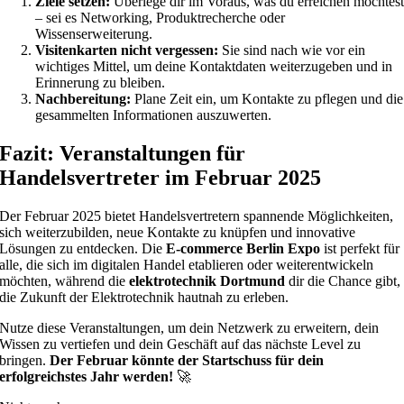
Ziele setzen:
Überlege dir im Voraus, was du erreichen möchtes
– sei es Networking, Produktrecherche oder
Wissenserweiterung.
Visitenkarten nicht vergessen:
Sie sind nach wie vor ein
wichtiges Mittel, um deine Kontaktdaten weiterzugeben und in
Erinnerung zu bleiben.
Nachbereitung:
Plane Zeit ein, um Kontakte zu pflegen und die
gesammelten Informationen auszuwerten.
Fazit: Veranstaltungen für
Handelsvertreter im Februar 2025
Der Februar 2025 bietet Handelsvertretern spannende Möglichkeiten,
sich weiterzubilden, neue Kontakte zu knüpfen und innovative
Lösungen zu entdecken. Die
E-commerce Berlin Expo
ist perfekt für
alle, die sich im digitalen Handel etablieren oder weiterentwickeln
möchten, während die
elektrotechnik Dortmund
dir die Chance gibt,
die Zukunft der Elektrotechnik hautnah zu erleben.
Nutze diese Veranstaltungen, um dein Netzwerk zu erweitern, dein
Wissen zu vertiefen und dein Geschäft auf das nächste Level zu
bringen.
Der Februar könnte der Startschuss für dein
erfolgreichstes Jahr werden!
🚀