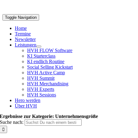
Toggle Navigation
Home
Termine
Newsletter
Leistungen
HVH FLOW Software
KI Starterclass
KI endlich Routine
Social Selling Kickstart
HVH Active Camp
HVH Summit
HVH Merchandising
HVH Experts
HVH Sessions
Hero werden
Über HVH
Ergebnisse zur Kategorie: Unternehmensgröße
Suche nach: