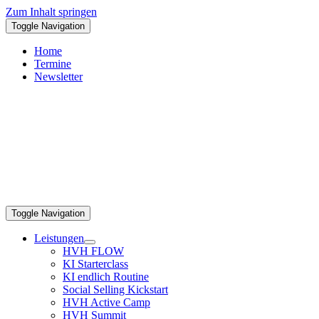
Zum Inhalt springen
Toggle Navigation
Home
Termine
Newsletter
Toggle Navigation
Leistungen
HVH FLOW
KI Starterclass
KI endlich Routine
Social Selling Kickstart
HVH Active Camp
HVH Summit