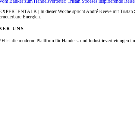
Vom Banker zum Handelsvertreter: Tristan Stroeses inspirierende Reise
EXPERTENTALK | In dieser Woche spricht André Keeve mit Tristan S
erneuerbare Energien.
BER UNS
H ist die moderne Plattform für Handels- und Industrievertretungen