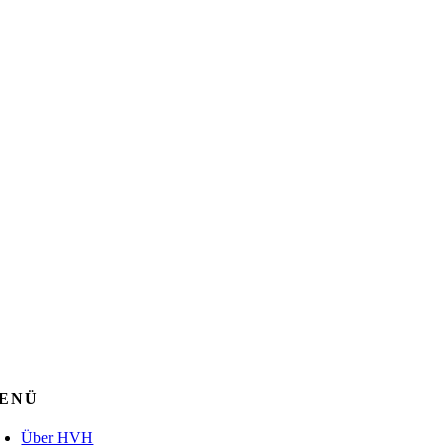
ENÜ
Über HVH