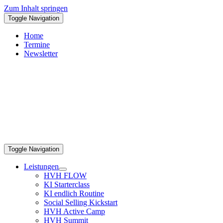
Zum Inhalt springen
Toggle Navigation
Home
Termine
Newsletter
Toggle Navigation
Leistungen
HVH FLOW
KI Starterclass
KI endlich Routine
Social Selling Kickstart
HVH Active Camp
HVH Summit