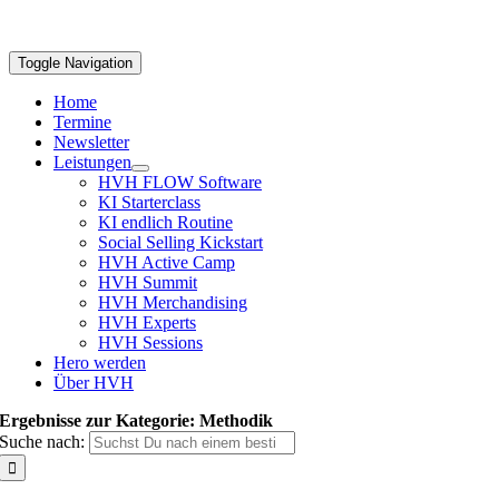
Toggle Navigation
Home
Termine
Newsletter
Leistungen
HVH FLOW Software
KI Starterclass
KI endlich Routine
Social Selling Kickstart
HVH Active Camp
HVH Summit
HVH Merchandising
HVH Experts
HVH Sessions
Hero werden
Über HVH
Ergebnisse zur Kategorie: Methodik
Suche nach: