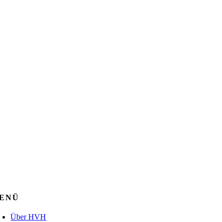
ENÜ
Über HVH