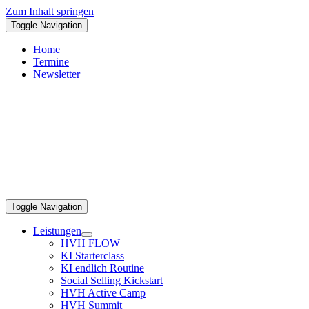
Zum Inhalt springen
Toggle Navigation
Home
Termine
Newsletter
Toggle Navigation
Leistungen
HVH FLOW
KI Starterclass
KI endlich Routine
Social Selling Kickstart
HVH Active Camp
HVH Summit