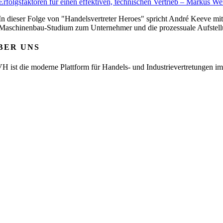
Erfolgsfaktoren für einen effektiven, technischen Vertrieb – Markus We
In dieser Folge von "Handelsvertreter Heroes" spricht André Keeve mi
Maschinenbau-Studium zum Unternehmer und die prozessuale Aufstell
BER UNS
H ist die moderne Plattform für Handels- und Industrievertretungen