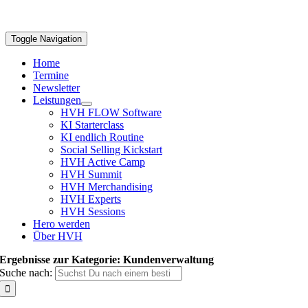
Toggle Navigation
Home
Termine
Newsletter
Leistungen
HVH FLOW Software
KI Starterclass
KI endlich Routine
Social Selling Kickstart
HVH Active Camp
HVH Summit
HVH Merchandising
HVH Experts
HVH Sessions
Hero werden
Über HVH
Ergebnisse zur Kategorie: Kundenverwaltung
Suche nach: