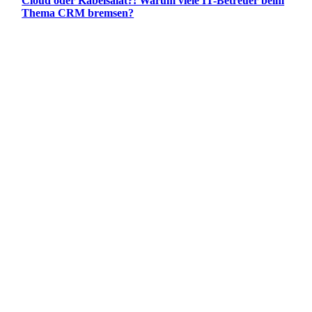
Cloud oder Kabelsalat?! Warum viele IT-Betreuer beim
Thema CRM bremsen?