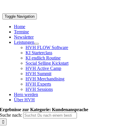
Toggle Navigation
Home
Termine
Newsletter
Leistungen
HVH FLOW Software
KI Starterclass
KI endlich Routine
Social Selling Kickstart
HVH Active Camp
HVH Summit
HVH Merchandising
HVH Experts
HVH Sessions
Hero werden
Über HVH
Ergebnisse zur Kategorie: Kundenansprache
Suche nach: