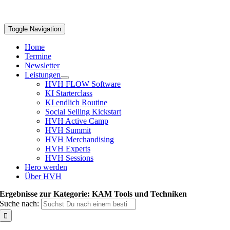
Toggle Navigation
Home
Termine
Newsletter
Leistungen
HVH FLOW Software
KI Starterclass
KI endlich Routine
Social Selling Kickstart
HVH Active Camp
HVH Summit
HVH Merchandising
HVH Experts
HVH Sessions
Hero werden
Über HVH
Ergebnisse zur Kategorie: KAM Tools und Techniken
Suche nach: