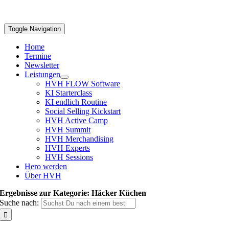
Toggle Navigation
Home
Termine
Newsletter
Leistungen
HVH FLOW Software
KI Starterclass
KI endlich Routine
Social Selling Kickstart
HVH Active Camp
HVH Summit
HVH Merchandising
HVH Experts
HVH Sessions
Hero werden
Über HVH
Ergebnisse zur Kategorie: Häcker Küchen
Suche nach: