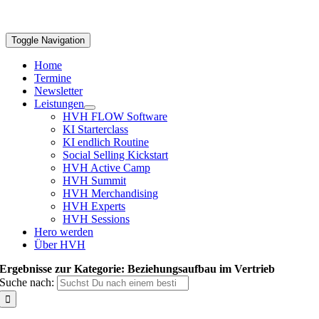
Toggle Navigation
Home
Termine
Newsletter
Leistungen
HVH FLOW Software
KI Starterclass
KI endlich Routine
Social Selling Kickstart
HVH Active Camp
HVH Summit
HVH Merchandising
HVH Experts
HVH Sessions
Hero werden
Über HVH
Ergebnisse zur Kategorie: Beziehungsaufbau im Vertrieb
Suche nach: