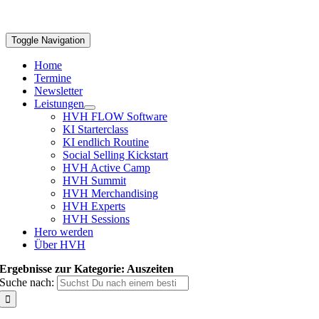
Toggle Navigation
Home
Termine
Newsletter
Leistungen
HVH FLOW Software
KI Starterclass
KI endlich Routine
Social Selling Kickstart
HVH Active Camp
HVH Summit
HVH Merchandising
HVH Experts
HVH Sessions
Hero werden
Über HVH
Ergebnisse zur Kategorie: Auszeiten
Suche nach: