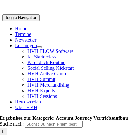
Toggle Navigation
Home
Termine
Newsletter
Leistungen
HVH FLOW Software
KI Starterclass
KI endlich Routine
Social Selling Kickstart
HVH Active Camp
HVH Summit
HVH Merchandising
HVH Experts
HVH Sessions
Hero werden
Über HVH
Ergebnisse zur Kategorie: Account Journey Vertriebsaufbau
Suche nach: