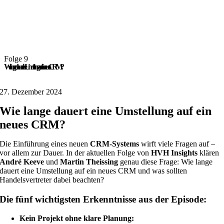
Folge 9
Wie lange dauert eine Umstellung auf ein neues CRM?
27. Dezember 2024
Wie lange dauert eine Umstellung auf ein
neues CRM?
Die Einführung eines neuen
CRM-Systems
wirft viele Fragen auf –
vor allem zur Dauer. In der aktuellen Folge von
HVH Insights
klären
André Keeve
und
Martin Theissing
genau diese Frage: Wie lange
dauert eine Umstellung auf ein neues CRM und was sollten
Handelsvertreter dabei beachten?
Die fünf wichtigsten Erkenntnisse aus der Episode:
Kein Projekt ohne klare Planung: