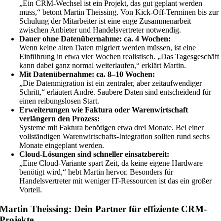
„Ein CRM-Wechsel ist ein Projekt, das gut geplant werden
muss,“ betont Martin Theissing. Von Kick-Off-Terminen bis zur
Schulung der Mitarbeiter ist eine enge Zusammenarbeit
zwischen Anbieter und Handelsvertreter notwendig.
Dauer ohne Datenübernahme: ca. 4 Wochen:
Wenn keine alten Daten migriert werden müssen, ist eine
Einführung in etwa vier Wochen realistisch. „Das Tagesgeschäft
kann dabei ganz normal weiterlaufen,“ erklärt Martin.
Mit Datenübernahme: ca. 8–10 Wochen:
„Die Datenmigration ist ein zentraler, aber zeitaufwendiger
Schritt,“ erläutert André. Saubere Daten sind entscheidend für
einen reibungslosen Start.
Erweiterungen wie Faktura oder Warenwirtschaft
verlängern den Prozess:
Systeme mit Faktura benötigen etwa drei Monate. Bei einer
vollständigen Warenwirtschafts-Integration sollten rund sechs
Monate eingeplant werden.
Cloud-Lösungen sind schneller einsatzbereit:
„Eine Cloud-Variante spart Zeit, da keine eigene Hardware
benötigt wird,“ hebt Martin hervor. Besonders für
Handelsvertreter mit weniger IT-Ressourcen ist das ein großer
Vorteil.
Martin Theissing: Dein Partner für effiziente CRM-
Projekte