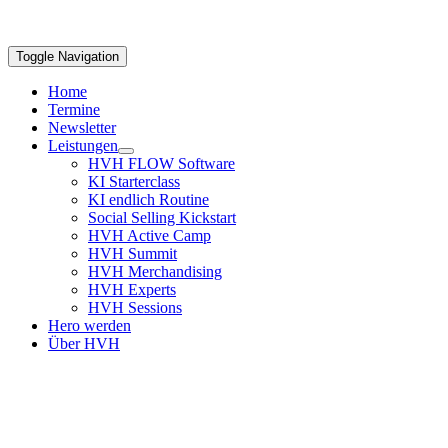
Toggle Navigation
Home
Termine
Newsletter
Leistungen
HVH FLOW Software
KI Starterclass
KI endlich Routine
Social Selling Kickstart
HVH Active Camp
HVH Summit
HVH Merchandising
HVH Experts
HVH Sessions
Hero werden
Über HVH