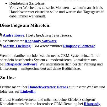
Realistische Zeitpläne:
Von vier Wochen bis zu sechs Monaten – worauf man sich als
Handelsvertreter einstellen sollte und warum das Tagesgeschäft
dabei immer weiterläuft.
Diese Folge am Mikrofon:
🎙️
André Keeve
: Host
Handelsvertreter Heroes
,
Geschäftsführer
Rhapsody Software
🎙️
Martin Theissing
: Co-Geschäftsführer
Rhapsody Software
Wenn du darüber nachdenkst, ein neues CRM-System einzuführen
oder dein bestehendes System zu modernisieren, kontaktiere uns
bei
Rhapsody Software
! Wir unterstützen dich bei der Planung und
Umsetzung – maßgeschneidert auf deine Bedürfnisse.
Zu Uns:
Erfahre mehr über
Handelsvertreter Heroes
auf unserer Website und
folge uns auf
LinkedIn
.
Du bist Handelsvertreter und möchtest deine Effizienz steigern?
Kontaktiere uns für eine kostenlose CRM-Beratung bei
Rhapsody