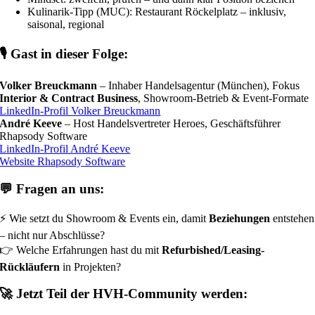
Kulinarik-Tipp (MUC): Restaurant Röckelplatz – inklusiv,
saisonal, regional
🎙️ Gast in dieser Folge:
Volker Breuckmann
– Inhaber Handelsagentur (München), Fokus
Interior & Contract Business
, Showroom-Betrieb & Event-Formate
LinkedIn-Profil Volker Breuckmann
André Keeve
– Host Handelsvertreter Heroes, Geschäftsführer
Rhapsody Software
LinkedIn-Profil André Keeve
Website Rhapsody Software
💬 Fragen an uns:
⚡ Wie setzt du Showroom & Events ein, damit
Beziehungen
entstehen
– nicht nur Abschlüsse?
👉 Welche Erfahrungen hast du mit
Refurbished/Leasing-
Rückläufern
in Projekten?
🚀 Jetzt Teil der HVH-Community werden: