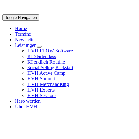
Toggle Navigation
Home
Termine
Newsletter
Leistungen
HVH FLOW Software
KI Starterclass
KI endlich Routine
Social Selling Kickstart
HVH Active Camp
HVH Summit
HVH Merchandising
HVH Experts
HVH Sessions
Hero werden
Über HVH