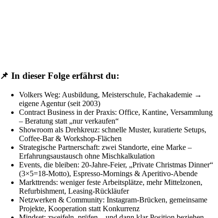
📌 In dieser Folge erfährst du:
Volkers Weg: Ausbildung, Meisterschule, Fachakademie →
eigene Agentur (seit 2003)
Contract Business in der Praxis: Office, Kantine, Versammlung
– Beratung statt „nur verkaufen“
Showroom als Drehkreuz: schnelle Muster, kuratierte Setups,
Coffee-Bar & Workshop-Flächen
Strategische Partnerschaft: zwei Standorte, eine Marke –
Erfahrungsaustausch ohne Mischkalkulation
Events, die bleiben: 20-Jahre-Feier, „Private Christmas Dinner“
(3×5=18-Motto), Espresso-Mornings & Aperitivo-Abende
Markttrends: weniger feste Arbeitsplätze, mehr Mittelzonen,
Refurbishment, Leasing-Rückläufer
Netzwerken & Community: Instagram-Brücken, gemeinsame
Projekte, Kooperation statt Konkurrenz
Mindset: zweifeln, prüfen – und dann klar Position beziehen