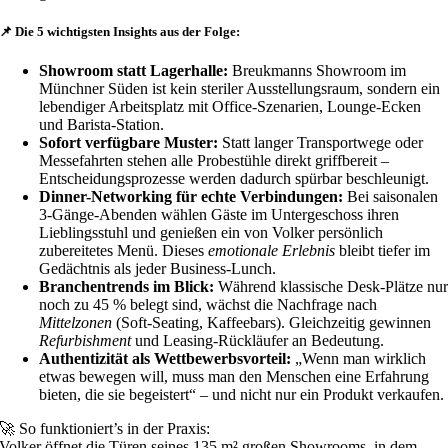
📌 Die 5 wichtigsten Insights aus der Folge:
Showroom statt Lagerhalle:
Breukmanns Showroom im
Münchner Süden ist kein steriler Ausstellungsraum, sondern ein
lebendiger Arbeitsplatz mit Office-Szenarien, Lounge-Ecken
und Barista-Station.
Sofort verfügbare Muster:
Statt langer Transportwege oder
Messefahrten stehen alle Probestühle direkt griffbereit –
Entscheidungsprozesse werden dadurch spürbar beschleunigt.
Dinner-Networking für echte Verbindungen:
Bei saisonalen
3-Gänge-Abenden wählen Gäste im Untergeschoss ihren
Lieblingsstuhl und genießen ein von Volker persönlich
zubereitetes Menü. Dieses
emotionale Erlebnis
bleibt tiefer im
Gedächtnis als jeder Business-Lunch.
Branchentrends im Blick:
Während klassische Desk-Plätze nu
noch zu 45 % belegt sind, wächst die Nachfrage nach
Mittelzonen
(Soft-Seating, Kaffeebars). Gleichzeitig gewinnen
Refurbishment
und Leasing-Rückläufer an Bedeutung.
Authentizität als Wettbewerbsvorteil:
„Wenn man wirklich
etwas bewegen will, muss man den Menschen eine Erfahrung
bieten, die sie begeistert“ – und nicht nur ein Produkt verkaufen.
🚀 So funktioniert’s in der Praxis:
Volker öffnet die Türen seines 135 m² großen Showrooms, in dem