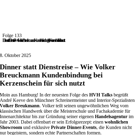
Folge 133
Dinner statt Dienstreise – Wie Volker Breuckmann Kundenbindung bei Kerzenschein für sich nutzt
8. Oktober 2025
Dinner statt Dienstreise – Wie Volker
Breuckmann Kundenbindung bei
Kerzenschein für sich nutzt
Moin aus Hamburg! In der neuesten Folge des
HVH Talks
begrüßt
André Keeve den Münchner Schreinermeister und Interior-Spezialisten
Volker Breukmann
. Volker teilt seinen ungewöhnlichen Weg vom
klassischen Handwerk über die Meisterschule und Fachakademie für
Innenarchitektur bis zur Gründung seiner eigenen
Handelsagentur
im
Jahr 2003. Dabei offenbart er sein Erfolgsrezept: einen
wohnlichen
Showroom
und exklusive
Private Dinner-Events
, die Kunden nicht
nur begeistern, sondern echte Partnerschaften formen.