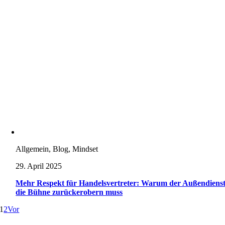
Allgemein, Blog, Mindset
29. April 2025
Mehr Respekt für Handelsvertreter: Warum der Außendiens
die Bühne zurückerobern muss
1
2
Vor