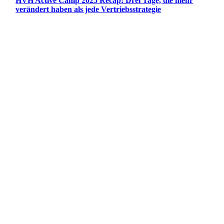
HVH Active Camp 2025 Recap: Drei Tage, die mehr
verändert haben als jede Vertriebsstrategie