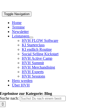
Toggle Navigation
Home
Termine
Newsletter
Leistungen
HVH FLOW Software
KI Starterclass
KI endlich Routine
Social Selling Kickstart
HVH Active Camp
HVH Summit
HVH Merchandising
HVH Experts
HVH Sessions
Hero werden
Über HVH
Ergebnisse zur Kategorie: Blog
Suche nach: