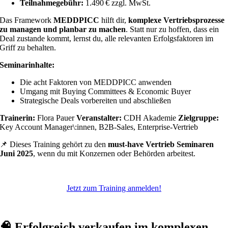
Teilnahmegebühr:
1.490 € zzgl. MwSt.
Das Framework
MEDDPICC
hilft dir,
komplexe Vertriebsprozesse
zu managen und planbar zu machen
. Statt nur zu hoffen, dass ein
Deal zustande kommt, lernst du, alle relevanten Erfolgsfaktoren im
Griff zu behalten.
Seminarinhalte:
Die acht Faktoren von MEDDPICC anwenden
Umgang mit Buying Committees & Economic Buyer
Strategische Deals vorbereiten und abschließen
Trainerin:
Flora Pauer
Veranstalter:
CDH Akademie
Zielgruppe:
Key Account Manager\:innen, B2B-Sales, Enterprise-Vertrieb
📌 Dieses Training gehört zu den
must-have Vertrieb Seminaren
Juni 2025
, wenn du mit Konzernen oder Behörden arbeitest.
Jetzt zum Training anmelden!
🧠
Erfolgreich verkaufen im komplexen