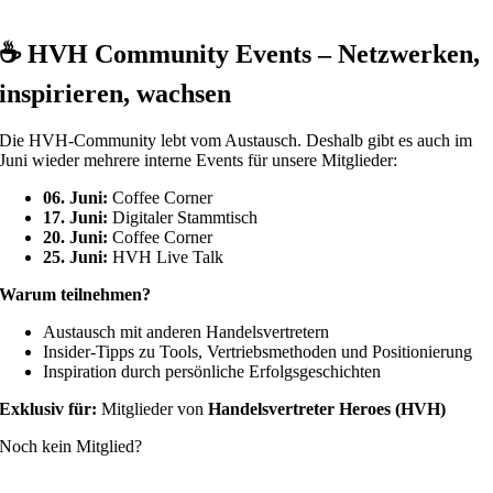
☕
HVH Community Events – Netzwerken,
inspirieren, wachsen
Die HVH-Community lebt vom Austausch. Deshalb gibt es auch im
Juni wieder mehrere interne Events für unsere Mitglieder:
06. Juni:
Coffee Corner
17. Juni:
Digitaler Stammtisch
20. Juni:
Coffee Corner
25. Juni:
HVH Live Talk
Warum teilnehmen?
Austausch mit anderen Handelsvertretern
Insider-Tipps zu Tools, Vertriebsmethoden und Positionierung
Inspiration durch persönliche Erfolgsgeschichten
Exklusiv für:
Mitglieder von
Handelsvertreter Heroes (HVH)
Noch kein Mitglied?