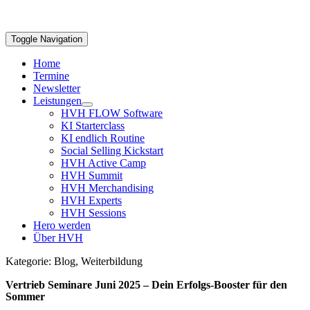
Toggle Navigation
Home
Termine
Newsletter
Leistungen
HVH FLOW Software
KI Starterclass
KI endlich Routine
Social Selling Kickstart
HVH Active Camp
HVH Summit
HVH Merchandising
HVH Experts
HVH Sessions
Hero werden
Über HVH
Kategorie: Blog, Weiterbildung
Vertrieb Seminare Juni 2025 – Dein Erfolgs-Booster für den
Sommer