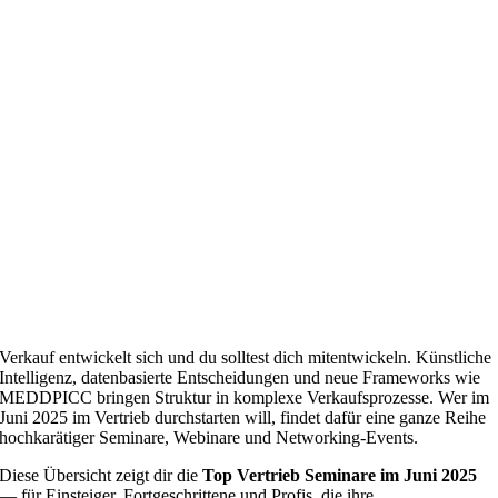
Verkauf entwickelt sich und du solltest dich mitentwickeln. Künstliche
Intelligenz, datenbasierte Entscheidungen und neue Frameworks wie
MEDDPICC bringen Struktur in komplexe Verkaufsprozesse. Wer im
Juni 2025 im Vertrieb durchstarten will, findet dafür eine ganze Reihe
hochkarätiger Seminare, Webinare und Networking-Events.
Diese Übersicht zeigt dir die
Top Vertrieb Seminare im Juni 2025
— für Einsteiger, Fortgeschrittene und Profis, die ihre