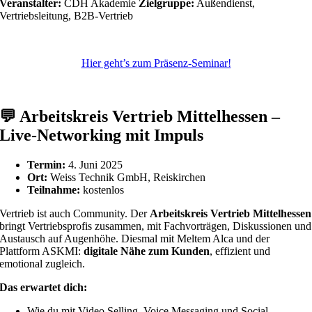
Veranstalter:
CDH Akademie
Zielgruppe:
Außendienst,
Vertriebsleitung, B2B-Vertrieb
Hier geht’s zum Präsenz-Seminar!
💬
Arbeitskreis Vertrieb Mittelhessen –
Live-Networking mit Impuls
Termin:
4. Juni 2025
Ort:
Weiss Technik GmbH, Reiskirchen
Teilnahme:
kostenlos
Vertrieb ist auch Community. Der
Arbeitskreis Vertrieb Mittelhessen
bringt Vertriebsprofis zusammen, mit Fachvorträgen, Diskussionen und
Austausch auf Augenhöhe. Diesmal mit Meltem Alca und der
Plattform ASKMI:
digitale Nähe zum Kunden
, effizient und
emotional zugleich.
Das erwartet dich:
Wie du mit Video Selling, Voice Messaging und Social