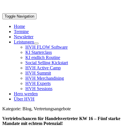
Toggle Navigation
Home
Termine
Newsletter
Leistungen
HVH FLOW Software
KI Starterclass
KI endlich Routine
Social Selling Kickstart
HVH Active Camp
HVH Summit
HVH Merchandising
HVH Experts
HVH Sessions
Hero werden
Über HVH
Kategorie: Blog, Vertretungsangebote
Vertriebschancen für Handelsvertreter KW 16 – Fünf starke
Mandate mit echtem Potenzial!