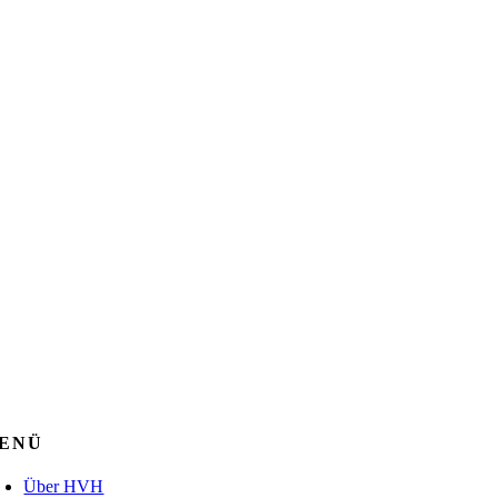
ENÜ
Über HVH