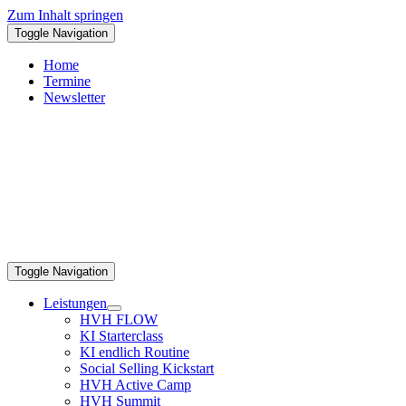
Zum Inhalt springen
Toggle Navigation
Home
Termine
Newsletter
Toggle Navigation
Leistungen
HVH FLOW
KI Starterclass
KI endlich Routine
Social Selling Kickstart
HVH Active Camp
HVH Summit