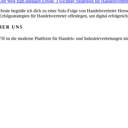
Der Weg zum digitalen Erfolg: 3 wichtige Strategien für Handelsvertret
Heute begrüße ich dich zu einer Solo-Folge von Handelsvertreter Heroes
Erfolgsstrategien für Handelsvertreter offenlegen, um digital erfolgreich
BER UNS
H ist die moderne Plattform für Handels- und Industrievertretungen