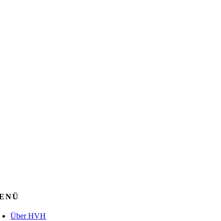
ENÜ
Über HVH