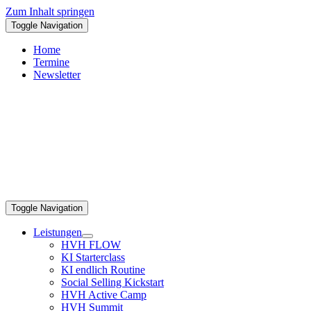
Zum Inhalt springen
Toggle Navigation
Home
Termine
Newsletter
Toggle Navigation
Leistungen
HVH FLOW
KI Starterclass
KI endlich Routine
Social Selling Kickstart
HVH Active Camp
HVH Summit