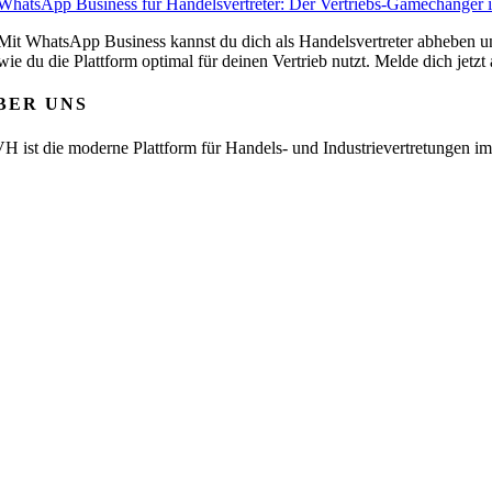
WhatsApp Business für Handelsvertreter: Der Vertriebs-Gamechanger
Mit WhatsApp Business kannst du dich als Handelsvertreter abheben 
wie du die Plattform optimal für deinen Vertrieb nutzt. Melde dich jetzt
BER UNS
H ist die moderne Plattform für Handels- und Industrievertretungen