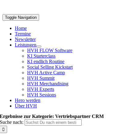
Toggle Navigation
Home
Termine
Newsletter
Leistungen
HVH FLOW Software
KI Starterclass
KI endlich Routine
Social Selling Kickstart
HVH Active Camp
HVH Summit
HVH Merchandising
HVH Experts
HVH Sessions
Hero werden
Über HVH
Ergebnisse zur Kategorie: Vertriebspartner CRM
Suche nach: