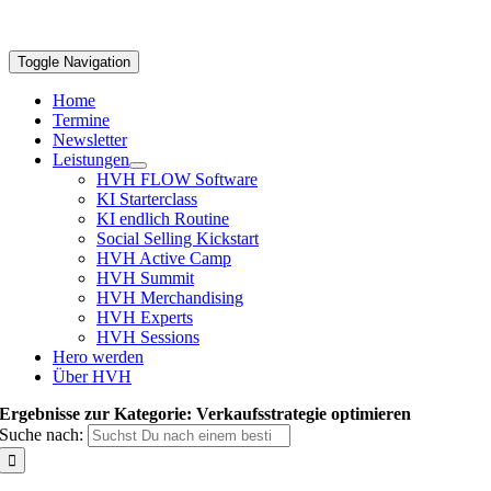
Toggle Navigation
Home
Termine
Newsletter
Leistungen
HVH FLOW Software
KI Starterclass
KI endlich Routine
Social Selling Kickstart
HVH Active Camp
HVH Summit
HVH Merchandising
HVH Experts
HVH Sessions
Hero werden
Über HVH
Ergebnisse zur Kategorie: Verkaufsstrategie optimieren
Suche nach: