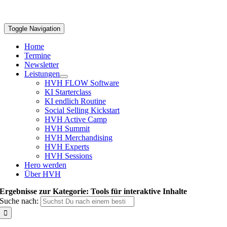
Toggle Navigation
Home
Termine
Newsletter
Leistungen
HVH FLOW Software
KI Starterclass
KI endlich Routine
Social Selling Kickstart
HVH Active Camp
HVH Summit
HVH Merchandising
HVH Experts
HVH Sessions
Hero werden
Über HVH
Ergebnisse zur Kategorie: Tools für interaktive Inhalte
Suche nach: