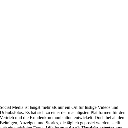
Social Media ist längst mehr als nur ein Ort für lustige Videos und
Urlaubsfotos. Es hat sich zu einer der mächtigsten Plattformen für den
Vertrieb und die Kundenkommunikation entwickelt. Doch bei all den
Beiträgen, Anzeigen und Stories, die täglich gepostet werden, stellt
sich eine wichtige Frage:
Wie kannst du als Handelsvertreter aus