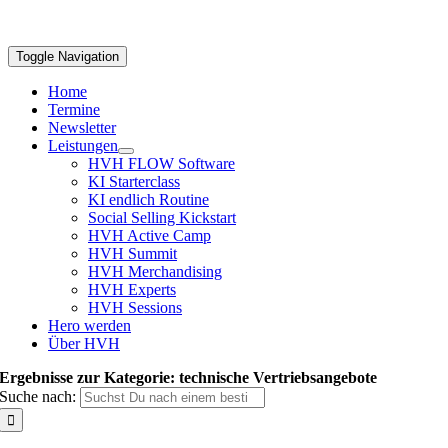
Toggle Navigation
Home
Termine
Newsletter
Leistungen
HVH FLOW Software
KI Starterclass
KI endlich Routine
Social Selling Kickstart
HVH Active Camp
HVH Summit
HVH Merchandising
HVH Experts
HVH Sessions
Hero werden
Über HVH
Ergebnisse zur Kategorie: technische Vertriebsangebote
Suche nach: