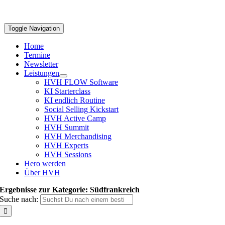
Toggle Navigation
Home
Termine
Newsletter
Leistungen
HVH FLOW Software
KI Starterclass
KI endlich Routine
Social Selling Kickstart
HVH Active Camp
HVH Summit
HVH Merchandising
HVH Experts
HVH Sessions
Hero werden
Über HVH
Ergebnisse zur Kategorie: Südfrankreich
Suche nach: