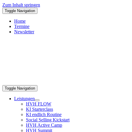
Zum Inhalt springen
Toggle Navigation
Home
Termine
Newsletter
Toggle Navigation
Leistungen
HVH FLOW
KI Starterclass
KI endlich Routine
Social Selling Kickstart
HVH Active Camp
HVH Summit