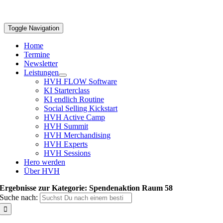
Toggle Navigation
Home
Termine
Newsletter
Leistungen
HVH FLOW Software
KI Starterclass
KI endlich Routine
Social Selling Kickstart
HVH Active Camp
HVH Summit
HVH Merchandising
HVH Experts
HVH Sessions
Hero werden
Über HVH
Ergebnisse zur Kategorie: Spendenaktion Raum 58
Suche nach: