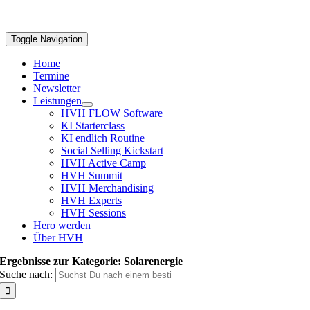
Toggle Navigation
Home
Termine
Newsletter
Leistungen
HVH FLOW Software
KI Starterclass
KI endlich Routine
Social Selling Kickstart
HVH Active Camp
HVH Summit
HVH Merchandising
HVH Experts
HVH Sessions
Hero werden
Über HVH
Ergebnisse zur Kategorie: Solarenergie
Suche nach: