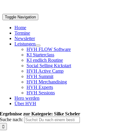
Toggle Navigation
Home
Termine
Newsletter
Leistungen
HVH FLOW Software
KI Starterclass
KI endlich Routine
Social Selling Kickstart
HVH Active Camp
HVH Summit
HVH Merchandising
HVH Experts
HVH Sessions
Hero werden
Über HVH
Ergebnisse zur Kategorie: Silke Scheler
Suche nach: