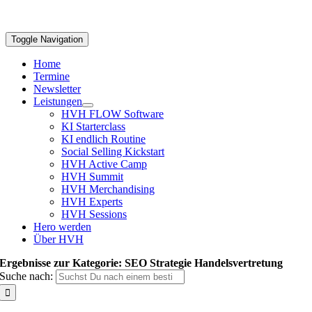
Toggle Navigation
Home
Termine
Newsletter
Leistungen
HVH FLOW Software
KI Starterclass
KI endlich Routine
Social Selling Kickstart
HVH Active Camp
HVH Summit
HVH Merchandising
HVH Experts
HVH Sessions
Hero werden
Über HVH
Ergebnisse zur Kategorie: SEO Strategie Handelsvertretung
Suche nach: