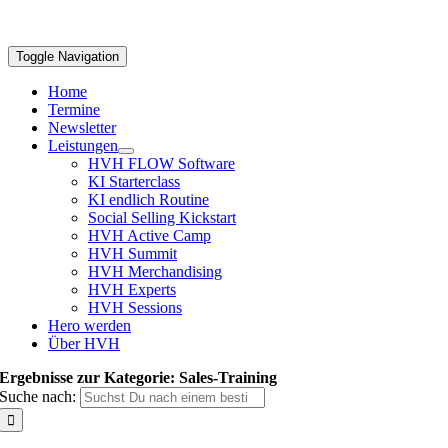
Toggle Navigation
Home
Termine
Newsletter
Leistungen
HVH FLOW Software
KI Starterclass
KI endlich Routine
Social Selling Kickstart
HVH Active Camp
HVH Summit
HVH Merchandising
HVH Experts
HVH Sessions
Hero werden
Über HVH
Ergebnisse zur Kategorie: Sales-Training
Suche nach: