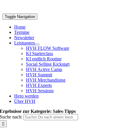
Toggle Navigation
Home
Termine
Newsletter
Leistungen
HVH FLOW Software
KI Starterclass
KI endlich Routine
Social Selling Kickstart
HVH Active Camp
HVH Summit
HVH Merchandising
HVH Experts
HVH Sessions
Hero werden
Über HVH
Ergebnisse zur Kategorie: Sales-Tipps
Suche nach: