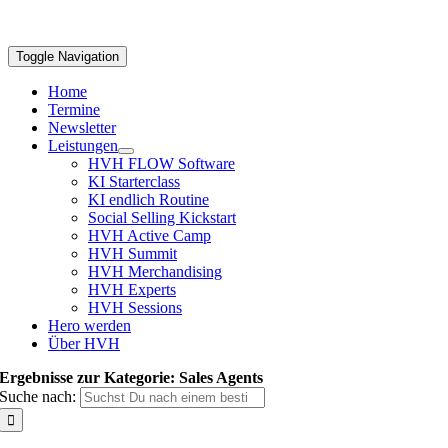
Toggle Navigation
Home
Termine
Newsletter
Leistungen
HVH FLOW Software
KI Starterclass
KI endlich Routine
Social Selling Kickstart
HVH Active Camp
HVH Summit
HVH Merchandising
HVH Experts
HVH Sessions
Hero werden
Über HVH
Ergebnisse zur Kategorie: Sales Agents
Suche nach: