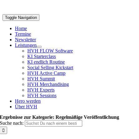
Toggle Navigation
Home
Termine
Newsletter
Leistungen
HVH FLOW Software
KI Starterclass
KI endlich Routine
Social Selling Kickstart
HVH Active Camp
HVH Summit
HVH Merchandising
HVH Experts
HVH Sessions
Hero werden
Über HVH
Ergebnisse zur Kategorie: Regelmäßige Veröffentlichung
Suche nach: