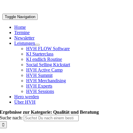
Toggle Navigation
Home
Termine
Newsletter
Leistungen
HVH FLOW Software
KI Starterclass
KI endlich Routine
Social Selling Kickstart
HVH Active Camp
HVH Summit
HVH Merchandising
HVH Experts
HVH Sessions
Hero werden
Über HVH
Ergebnisse zur Kategorie: Qualität und Beratung
Suche nach: